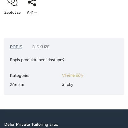
Zeptat se
Sdílet
POPIS
DISKUZE
Popis produktu není dostupný
Vlněné šály
Kategorie
:
2 roky
Záruka
:
Delor Private Tailoring s.r.o.