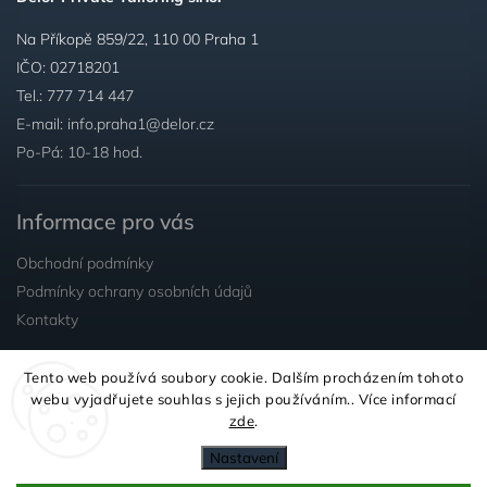
Na Příkopě 859/22, 110 00 Praha 1
IČO: 02718201
Tel.:
777 714 447
E-mail:
info.praha1@delor.cz
Po-Pá: 10-18 hod.
Informace pro vás
Obchodní podmínky
Podmínky ochrany osobních údajů
Kontakty
Tento web používá soubory cookie. Dalším procházením tohoto
Sledujte nás
webu vyjadřujete souhlas s jejich používáním.. Více informací
zde
.
Nastavení