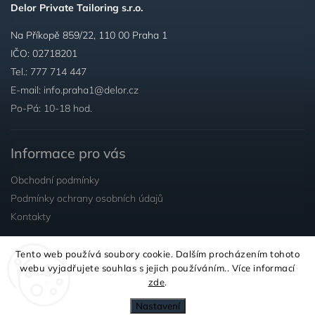
Delor Private Tailoring s.r.o.
Na Příkopě 859/22, 110 00 Praha 1
IČO: 02718201
Tel.:
777 714 447
E-mail:
info.praha1@delor.cz
Po-Pá: 10-18 hod.
Informace pro vás
Obchodní podmínky
Podmínky ochrany osobních údajů
Kontakty
Tento web používá soubory cookie. Dalším procházením tohoto
Sledujte nás
webu vyjadřujete souhlas s jejich používáním.. Více informací
zde
.
Nastavení