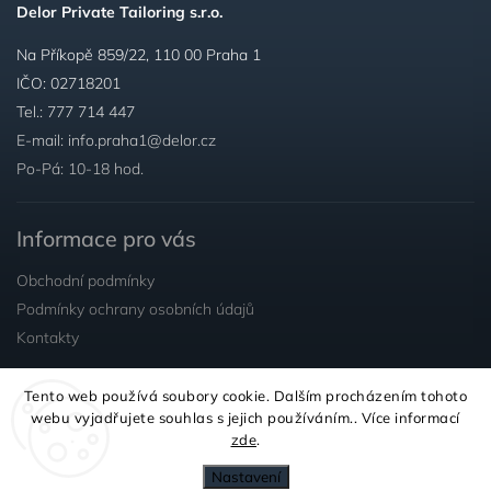
Delor Private Tailoring s.r.o.
Na Příkopě 859/22, 110 00 Praha 1
IČO: 02718201
Tel.:
777 714 447
E-mail:
info.praha1@delor.cz
Po-Pá: 10-18 hod.
Informace pro vás
Obchodní podmínky
Podmínky ochrany osobních údajů
Kontakty
Tento web používá soubory cookie. Dalším procházením tohoto
Sledujte nás
webu vyjadřujete souhlas s jejich používáním.. Více informací
zde
.
Nastavení