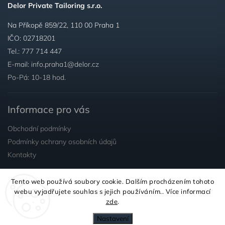
Delor Private Tailoring s.r.o.
Na Příkopě 859/22, 110 00 Praha 1
IČO: 02718201
Tel.:
777 714 447
E-mail:
info.praha1@delor.cz
Po-Pá: 10-18 hod.
Informace pro vás
Obchodní podmínky
Podmínky ochrany osobních údajů
Kontakty
Tento web používá soubory cookie. Dalším procházením tohoto
Sledujte nás
webu vyjadřujete souhlas s jejich používáním.. Více informací
zde
.
Nastavení