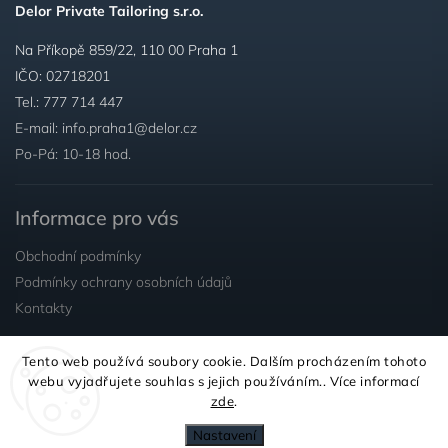
Delor Private Tailoring s.r.o.
Na Příkopě 859/22, 110 00 Praha 1
IČO: 02718201
Tel.:
777 714 447
E-mail:
info.praha1@delor.cz
Po-Pá: 10-18 hod.
Informace pro vás
Obchodní podmínky
Podmínky ochrany osobních údajů
Kontakty
Tento web používá soubory cookie. Dalším procházením tohoto
Sledujte nás
webu vyjadřujete souhlas s jejich používáním.. Více informací
zde
.
Nastavení