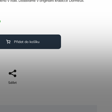
eno v Itálii. Dodáváme v originální krabičce Dormeuil.
m
Přidat do košíku
Sdílet