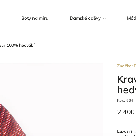
Boty na míru
Dámské oděvy
Mód
uil 100% hedvábí
Značka:
D
Kra
hed
Kód:
834
2 400
Luxusní k