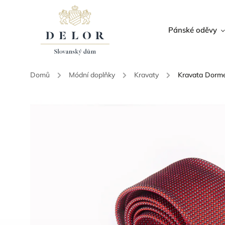
Pánské oděvy
Domů
/
Módní doplňky
/
Kravaty
/
Kravata Dorme