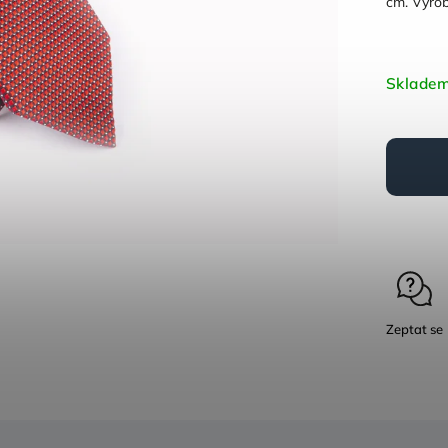
cm. Vyrob
Sklade
Zeptat se