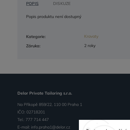
POPIS
DISKUZE
Popis produktu není dostupný
Kravaty
Kategorie
:
2 roky
Záruka
:
Delor Private Tailoring s.r.o.
Na Příkopě 859/22, 110 00 Praha 1
IČO: 02718201
Tel.:
777 714 447
E-mail:
info.praha1@delor.cz