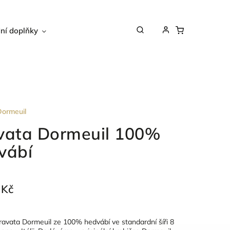
ní doplňky
Dárkové poukazy
Péče o obu
ormeuil
vata Dormeuil 100%
vábí
 Kč
ravata Dormeuil ze 100% hedvábí ve standardní šíři 8