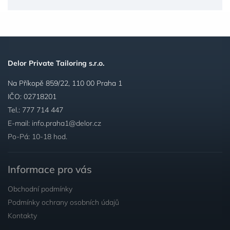
Delor Private Tailoring s.r.o.
Na Příkopě 859/22, 110 00 Praha 1
IČO: 02718201
Tel.:
777 714 447
E-mail:
info.praha1@delor.cz
Po-Pá: 10-18 hod.
Informace pro vás
Obchodní podmínky
Podmínky ochrany osobních údajů
Kontakty