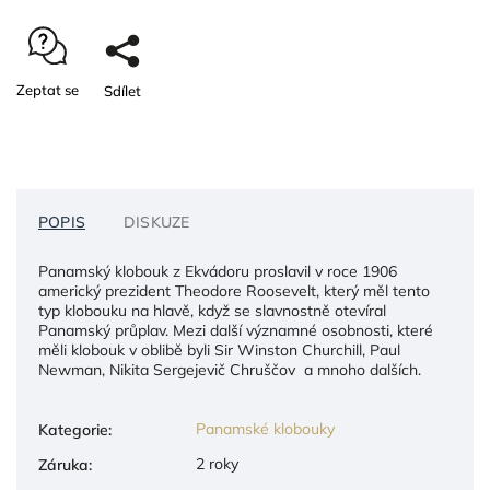
Zeptat se
Sdílet
POPIS
DISKUZE
Panamský klobouk z Ekvádoru proslavil v roce 1906
americký prezident Theodore Roosevelt, který měl tento
typ klobouku na hlavě, když se slavnostně otevíral
Panamský průplav. Mezi další významné osobnosti, které
měli klobouk v oblibě byli Sir Winston Churchill, Paul
Newman, Nikita Sergejevič Chruščov a mnoho dalších.
Panamské klobouky
Kategorie
:
2 roky
Záruka
: