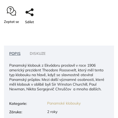
Zeptat se
Sdílet
POPIS
DISKUZE
Panamský klobouk z Ekvádoru proslavil v roce 1906
americký prezident Theodore Roosevelt, který měl tento
typ klobouku na hlavě, když se slavnostně otevíral
Panamský průplav. Mezi další významné osobnosti, které
měli klobouk v oblibě byli Sir Winston Churchill, Paul
Newman, Nikita Sergejevič Chruščov a mnoho dalších.
Panamské klobouky
Kategorie
:
2 roky
Záruka
: