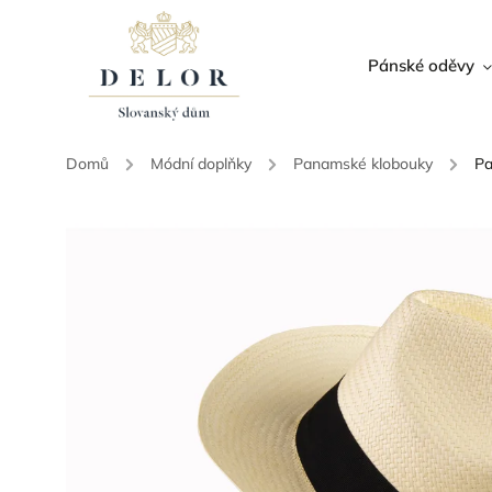
Pánské oděvy
Domů
/
Módní doplňky
/
Panamské klobouky
/
Pa