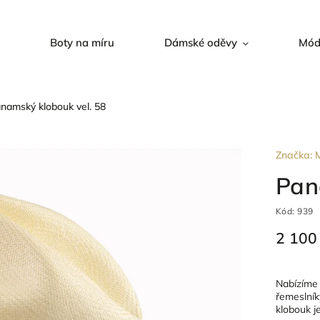
Boty na míru
Dámské oděvy
Mód
namský klobouk vel. 58
Značka:
M
Pan
Kód:
939
2 100
Nabízíme
řemeslníky
klobouk j