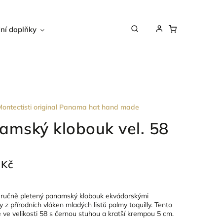
ní doplňky
Dárkové poukazy
Péče o obu
ontectisti original Panama hat hand made
amský klobouk vel. 58
 Kč
 ručně pletený panamský klobouk ekvádorskými
 z přírodních vláken mladých listů palmy toquilly. Tento
e ve velikosti 58 s černou stuhou a kratší krempou 5 cm.