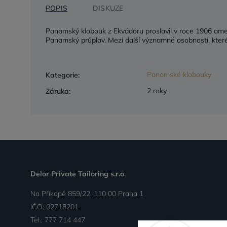
POPIS
DISKUZE
Panamský klobouk z Ekvádoru proslavil v roce 1906 amer
Panamský průplav. Mezi další významné osobnosti, které
Panamské klobouky
Kategorie
:
2 roky
Záruka
:
Delor Private Tailoring s.r.o.
Na Příkopě 859/22, 110 00 Praha 1
IČO: 02718201
Tel.:
777 714 447