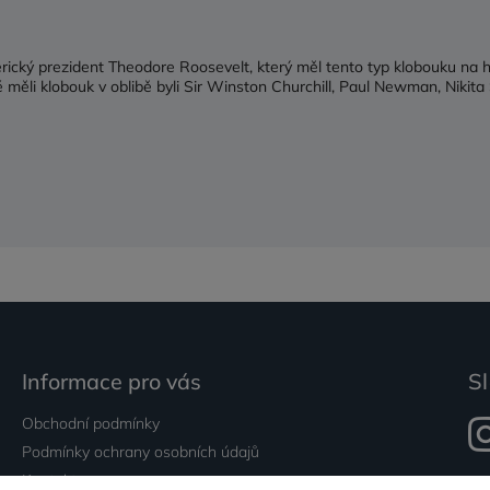
ický prezident Theodore Roosevelt, který měl tento typ klobouku na hl
 měli klobouk v oblibě byli Sir Winston Churchill, Paul Newman, Nikit
Informace pro vás
Sl
Obchodní podmínky
Podmínky ochrany osobních údajů
Kontakty