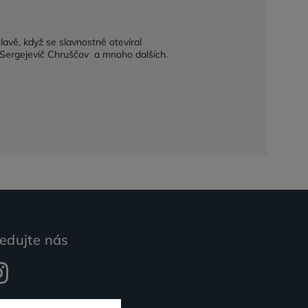
avě, když se slavnostně otevíral
a Sergejevič Chruščov a mnoho dalších.
edujte nás