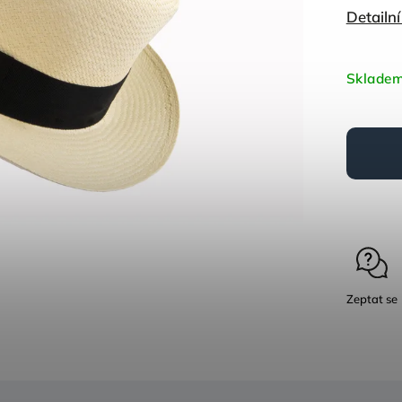
Detailn
Sklade
Zeptat se