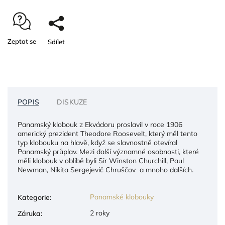
Zeptat se
Sdílet
POPIS
DISKUZE
Panamský klobouk z Ekvádoru proslavil v roce 1906
americký prezident Theodore Roosevelt, který měl tento
typ klobouku na hlavě, když se slavnostně otevíral
Panamský průplav. Mezi další významné osobnosti, které
měli klobouk v oblibě byli Sir Winston Churchill, Paul
Newman, Nikita Sergejevič Chruščov a mnoho dalších.
Panamské klobouky
Kategorie
:
2 roky
Záruka
: