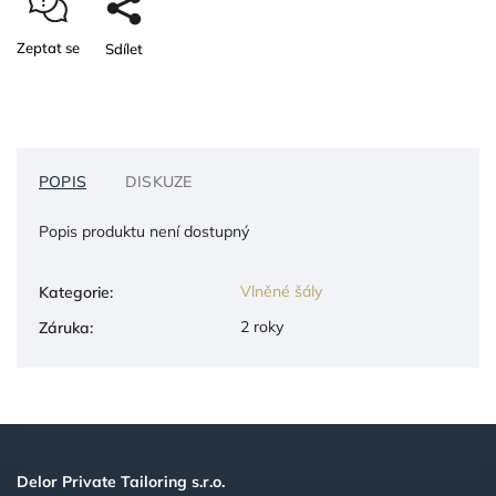
Zeptat se
Sdílet
POPIS
DISKUZE
Popis produktu není dostupný
Vlněné šály
Kategorie
:
2 roky
Záruka
:
Delor Private Tailoring s.r.o.