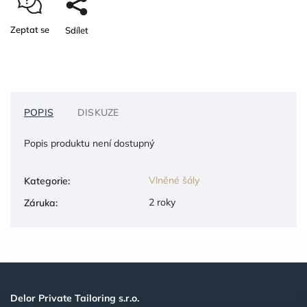
Zeptat se
Sdílet
POPIS
DISKUZE
Popis produktu není dostupný
Vlněné šály
Kategorie
:
2 roky
Záruka
:
Delor Private Tailoring s.r.o.